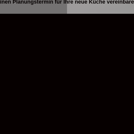
 einen Planungstermin für Ihre neue Küche vereinbare
k von Ihrer neuen Küche entfernt! Starten Sie jetzt Ihre 
liche Planungsterminanfrage. Wir melden uns bei Ihnen 
Schwarze Nischenrückwa
um Ihre Planungsterminanfrage zu bestätigen. Damit wir 
ehr
Zeitlose Eleganz und maxim
n bestätigen können, tragen Sie bitte Ihre Telefonnumm
ein.